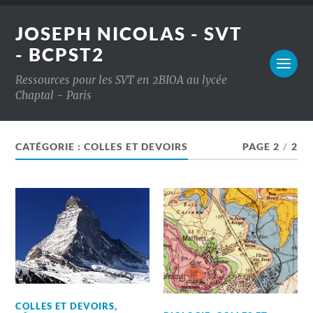
JOSEPH NICOLAS - SVT
- BCPST2
Ressources pour les SVT en 2BIOA au lycée
Chaptal - Paris
CATÉGORIE :
COLLES ET DEVOIRS
PAGE 2
/
2
COLLES ET DEVOIRS
,